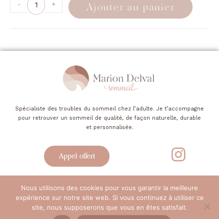
-
+
Ajouter au panier
Spécialiste des troubles du sommeil chez l’adulte. Je t’accompagne
pour retrouver un sommeil de qualité, de façon naturelle, durable
et personnalisée.
Appel offert
Nous utilisons des cookies pour vous garantir la meilleure
Mentions légales
Politique de confidentialité
CGV-CGU
expérience sur notre site web. Si vous continuez à utiliser ce
Médiation de la Consommation
site, nous supposerons que vous en êtes satisfait.
Copyright © 2024 Marion Delval. Tous droits réservés.